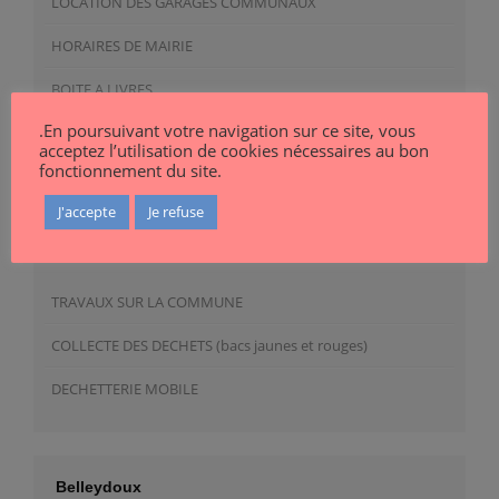
LOCATION DES GARAGES COMMUNAUX
HORAIRES DE MAIRIE
BOITE A LIVRES
.En poursuivant votre navigation sur ce site, vous
DENEIGEMENT DES VOIES PRIVEES
acceptez l’utilisation de cookies nécessaires au bon
fonctionnement du site.
J'accepte
Je refuse
Agenda
TRAVAUX SUR LA COMMUNE
COLLECTE DES DECHETS (bacs jaunes et rouges)
DECHETTERIE MOBILE